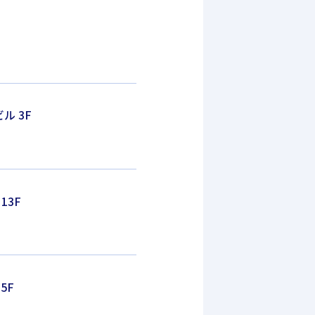
ル 3F
13F
5F